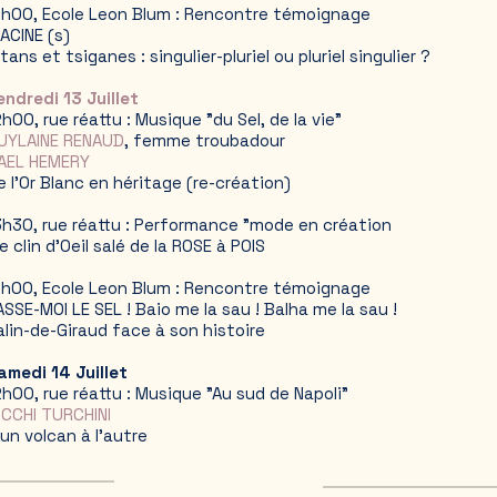
7h00, Ecole Leon Blum : Rencontre témoignage
ACINE (s)
itans et tsiganes : singulier-pluriel ou pluriel singulier ?
endredi 13 Juillet
2h00, rue réattu : Musique "du Sel, de la vie"
UYLAINE RENAUD
, femme troubadour
AEL HEMERY
e l'Or Blanc en héritage (re-création)
3h30, rue réattu : Performance "mode en création
e clin d'Oeil salé de la ROSE à POIS
7h00, Ecole Leon Blum : Rencontre témoignage
ASSE-MOI LE SEL ! Baio me la sau ! Balha me la sau !
alin-de-Giraud face à son histoire
amedi 14 Juillet
2h00, rue réattu : Musique "Au sud de Napoli"
CCHI TURCHINI
'un volcan à l'autre