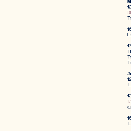
M
1
D
T
1
L
1
T
T
T
J
1
L
1
I
a
1
L