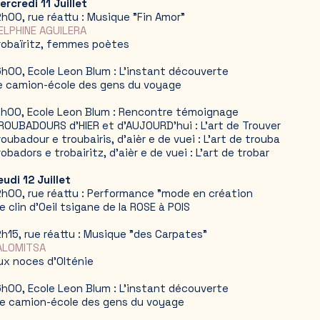
ercredi 11 Juillet
2h00, rue réattu : Musique "Fin Amor"
ELPHINE AGUILERA
robaïritz, femmes poètes
6h00, Ecole Leon Blum : L'instant découverte
e camion-école des gens du voyage
7h00, Ecole Leon Blum : Rencontre témoignage
ROUBADOURS d'HIER et d'AUJOURD'hui : L'art de Trouver
roubadour e troubairis, d'aièr e de vuei : L'art de trouba
robadors e trobairitz, d'aièr e de vuei : L'art de trobar
eudi 12 Juillet
2h00, rue réattu : Performance "mode en création
e clin d'Oeil tsigane de la ROSE à POIS
2h15, rue réattu : Musique "des Carpates"
ALOMITSA
ux noces d'Olténie
6h00, Ecole Leon Blum : L'instant découverte
e camion-école des gens du voyage