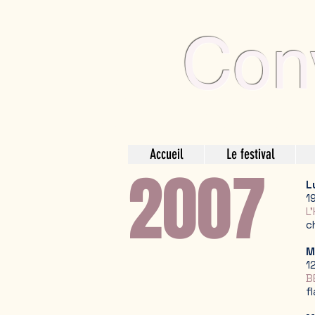
Con
partage de l'art
art du partage
musiques du monde
éco-responsables, solida
Accueil
Le festival
2007
L
1
L
c
M
1
B
f