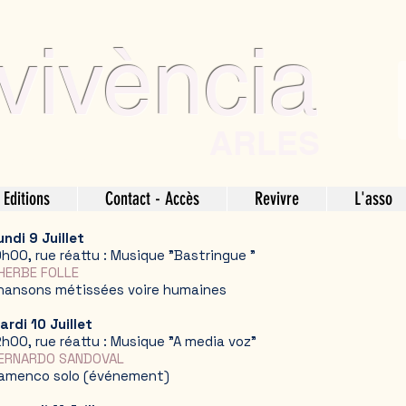
vivència
A
RLES
ires et citoyens
Editions
Contact - Accès
Revivre
L'asso
undi 9 Juillet
9h00, rue réattu : Musique "Bastringue "
'HERBE FOLLE
hansons métissées voire humaines
ardi 10 Juillet
2h00, rue réattu : Musique "A media voz"
ERNARDO SANDOVAL
lamenco solo (événement)