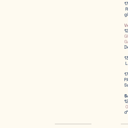
1
R
g
V
1
G
G
D
1
L
1
P
S
S
1
O
d